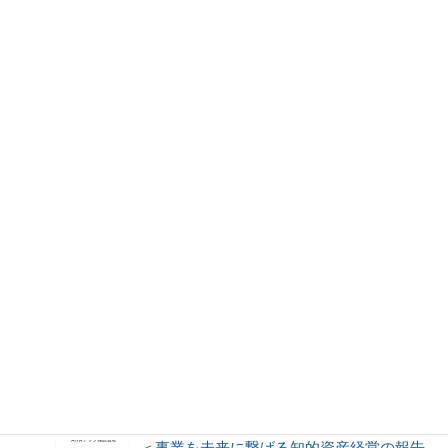
だきます
3月25日 東京武蔵野ロータリークラブ
卓話にお招きいただきました。
特非）日本経営士協会 経済産業省後援
WEEK2024イベント は盛況に終了しまし
た。
特非）日本経営士協会 経済産業省後援 WEEK2024イ
ベント ご案内
新年のご挨拶
＜事業を未来に繋げる知的資産経営の報告